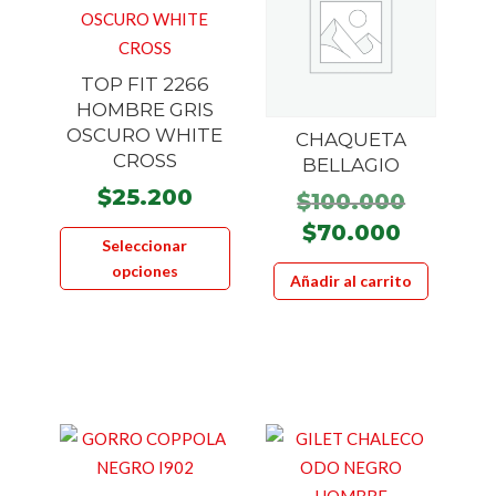
TOP FIT 2266
HOMBRE GRIS
OSCURO WHITE
CHAQUETA
CROSS
BELLAGIO
$
25.200
El
$
100.000
Este
precio
El
$
70.000
Seleccionar
producto
origina
precio
opciones
Añadir al carrito
tiene
era:
actual
múltiples
$100.00
es:
variantes.
$70.000
Las
opciones
se
pueden
elegir