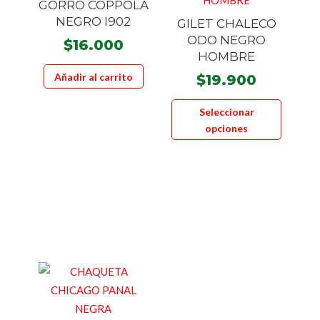
GORRO COPPOLA
en
NEGRO I902
GILET CHALECO
la
ODO NEGRO
$
16.000
página
HOMBRE
de
Añadir al carrito
$
19.900
producto
Este
Seleccionar
product
opciones
tiene
múltiple
variante
Las
opcione
se
pueden
elegir
en
la