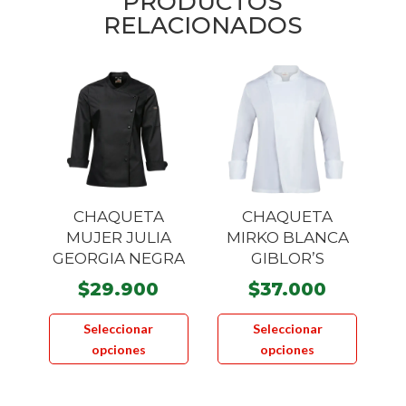
PRODUCTOS
RELACIONADOS
CHAQUETA
CHAQUETA
MUJER JULIA
MIRKO BLANCA
GEORGIA NEGRA
GIBLOR’S
$
29.900
$
37.000
Este
Este
Seleccionar
Seleccionar
producto
product
opciones
opciones
tiene
tiene
múltiples
múltiple
variantes.
variante