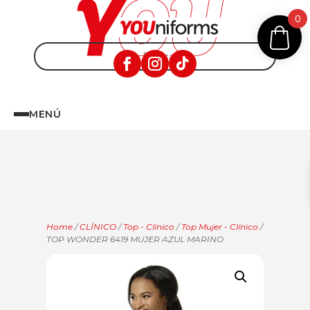
0
MENÚ
Home
/
CLÍNICO
/
Top - Clínico
/
Top Mujer - Clínico
/
TOP WONDER 6419 MUJER AZUL MARINO