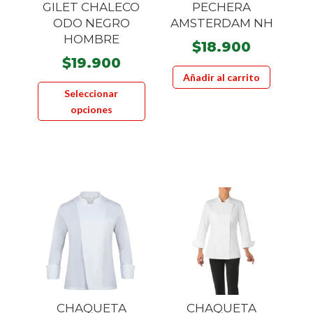
GILET CHALECO
PECHERA
ODO NEGRO
AMSTERDAM NH
HOMBRE
$
18.900
$
19.900
Añadir al carrito
Este
Seleccionar
producto
opciones
tiene
múltiples
variantes.
Las
opciones
se
pueden
elegir
en
la
página
CHAQUETA
CHAQUETA