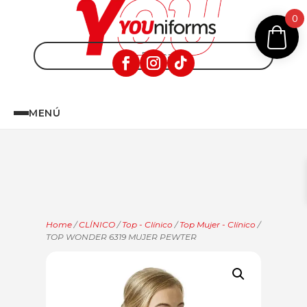
0
MENÚ
Home
/
CLÍNICO
/
Top - Clínico
/
Top Mujer - Clínico
/
TOP WONDER 6319 MUJER PEWTER