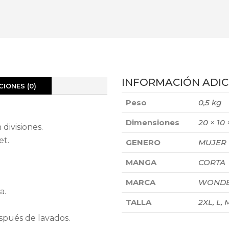
INFORMACIÓN ADIC
IONES (0)
Peso
0,5 kg
Dimensiones
20 × 10
 divisiones.
et.
GENERO
MUJER
MANGA
CORTA
MARCA
WONDE
a.
TALLA
2XL, L, M
spués de lavados.