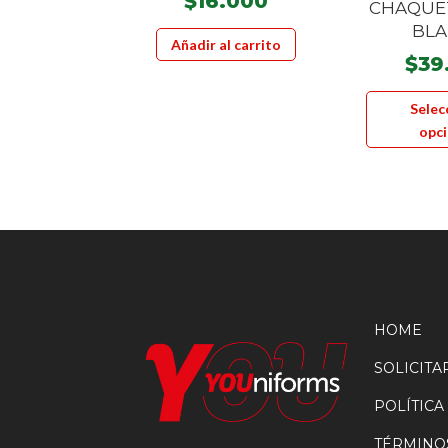
$
16.000
CHAQUE
BL
Añadir al carrito
$
39
Selec
opc
HOME
SOLICIT
POLÍTICA
TÉRMINO