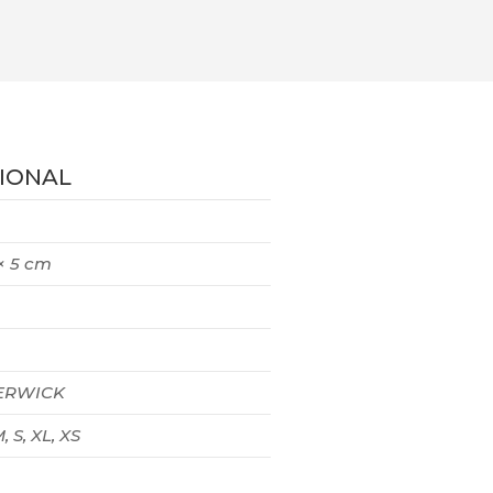
IONAL
 × 5 cm
RWICK
, S, XL, XS