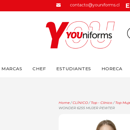
E
contacto@youniforms.cl

MARCAS
CHEF
ESTUDIANTES
HORECA
Home
/
CLÍNICO
/
Top - Clínico
/
Top Muje
WONDER 6255 MUJER PEWTER