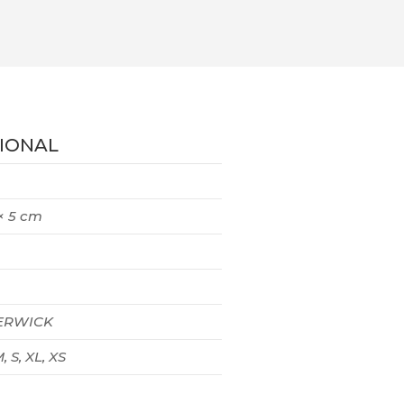
IONAL
 × 5 cm
RWICK
, S, XL, XS