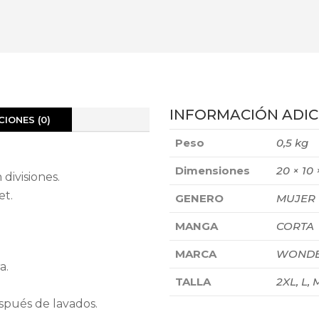
INFORMACIÓN ADIC
IONES (0)
Peso
0,5 kg
Dimensiones
20 × 10
 divisiones.
et.
GENERO
MUJER
MANGA
CORTA
MARCA
WONDE
a.
TALLA
2XL, L, M
spués de lavados.