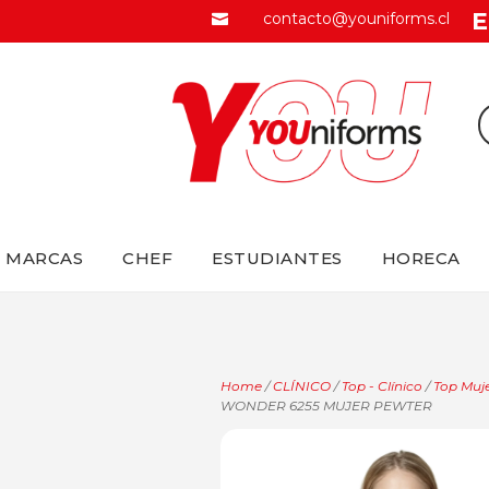
E
contacto@youniforms.cl

MARCAS
CHEF
ESTUDIANTES
HORECA
Home
/
CLÍNICO
/
Top - Clínico
/
Top Muje
WONDER 6255 MUJER PEWTER