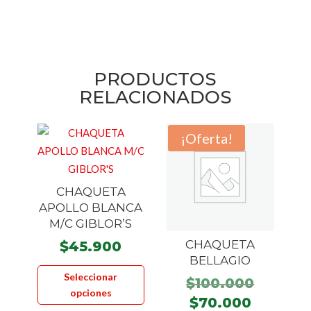
PRODUCTOS
RELACIONADOS
¡Oferta!
CHAQUETA
APOLLO BLANCA
M/C GIBLOR’S
CHAQUETA
$
45.900
BELLAGIO
Este
Seleccionar
El
$
100.000
producto
opciones
precio
tiene
El
$
70.000