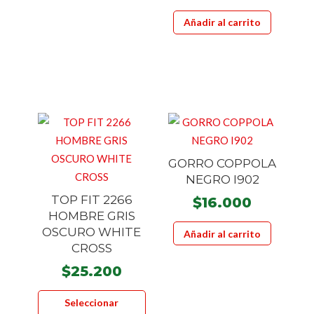
origina
múltiples
precio
Añadir al carrito
era:
variantes.
actual
$100.00
Las
es:
opciones
$70.000
se
pueden
elegir
en
la
GORRO COPPOLA
página
NEGRO I902
de
TOP FIT 2266
$
16.000
producto
HOMBRE GRIS
OSCURO WHITE
Añadir al carrito
CROSS
$
25.200
Este
Seleccionar
producto