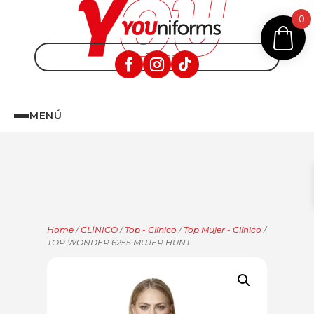
0
MENÚ
Home
/
CLÍNICO
/
Top - Clínico
/
Top Mujer - Clínico
/
TOP WONDER 6255 MUJER HUNT