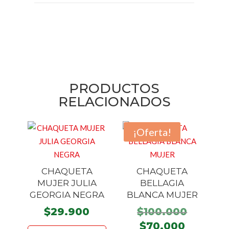
PRODUCTOS
RELACIONADOS
¡Oferta!
CHAQUETA
CHAQUETA
MUJER JULIA
BELLAGIA
GEORGIA NEGRA
BLANCA MUJER
El
$
29.900
$
100.000
precio
El
Este
$
70.000