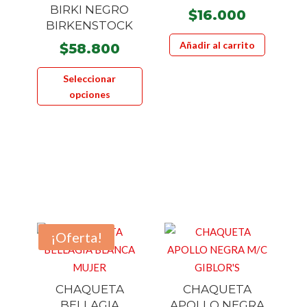
BIRKI NEGRO
$
16.000
BIRKENSTOCK
Añadir al carrito
$
58.800
Este
Seleccionar
producto
opciones
tiene
múltiples
variantes.
Las
opciones
se
pueden
elegir
¡Oferta!
en
la
página
CHAQUETA
CHAQUETA
de
BELLAGIA
APOLLO NEGRA