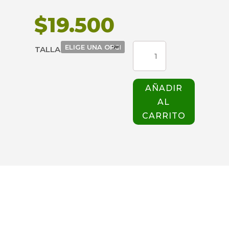
$
19.500
TOP
TALLA
WONDER
6255
MUJER
AÑADIR
AZUL
AL
CLARO
cantidad
CARRITO