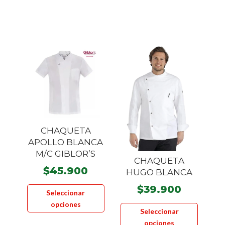
múltiples
múltiple
variantes.
variante
Las
Las
opciones
opcione
se
se
pueden
pueden
elegir
elegir
en
en
la
la
página
página
CHAQUETA
de
de
APOLLO BLANCA
producto
product
M/C GIBLOR’S
CHAQUETA
$
45.900
HUGO BLANCA
Este
$
39.900
Seleccionar
producto
Este
opciones
tiene
Seleccionar
product
múltiples
opciones