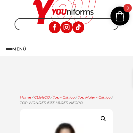
0
MENÚ
Home
/
CLÍNICO
/
Top - Clínico
/
Top Mujer - Clínico
/
TOP WONDER 6155 MUJER NEGRO