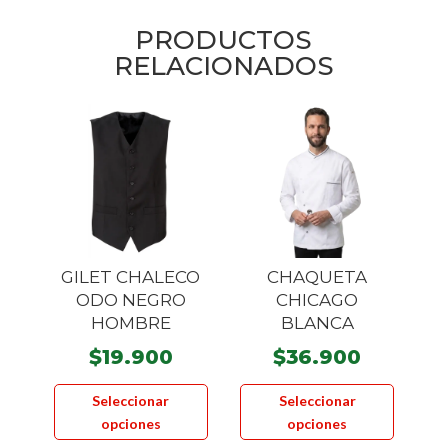
PRODUCTOS
RELACIONADOS
GILET CHALECO
CHAQUETA
ODO NEGRO
CHICAGO
HOMBRE
BLANCA
$
19.900
$
36.900
Este
Este
Seleccionar
Seleccionar
producto
product
opciones
opciones
tiene
tiene