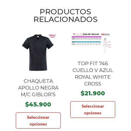
PRODUCTOS
RELACIONADOS
TOP FIT 746
CUELLO V AZUL
ROYAL WHITE
CHAQUETA
CROSS
APOLLO NEGRA
$
21.900
M/C GIBLOR’S
Este
$
45.900
Seleccionar
product
Este
opciones
tiene
Seleccionar
producto
múltiple
opciones
tiene