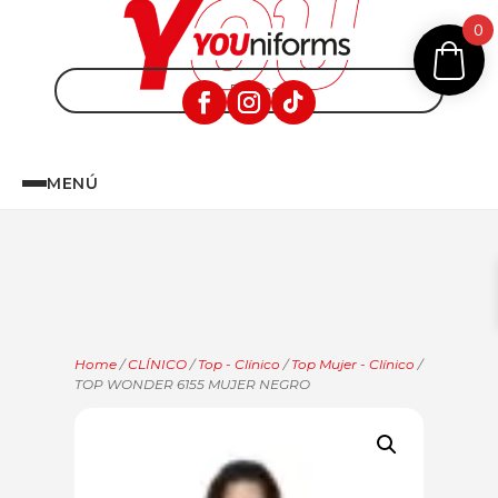
0
MENÚ
Home
/
CLÍNICO
/
Top - Clínico
/
Top Mujer - Clínico
/
TOP WONDER 6155 MUJER NEGRO