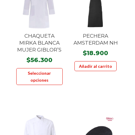
CHAQUETA
PECHERA
MIRKA BLANCA
AMSTERDAM NH
MUJER GIBLOR’S
$
18.900
$
56.300
Añadir al carrito
Este
Seleccionar
producto
opciones
tiene
múltiples
variantes.
Las
opciones
se
pueden