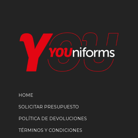
en
la
página
de
producto
HOME
SOLICITAR PRESUPUESTO
POLÍTICA DE DEVOLUCIONES
TÉRMINOS Y CONDICIONES