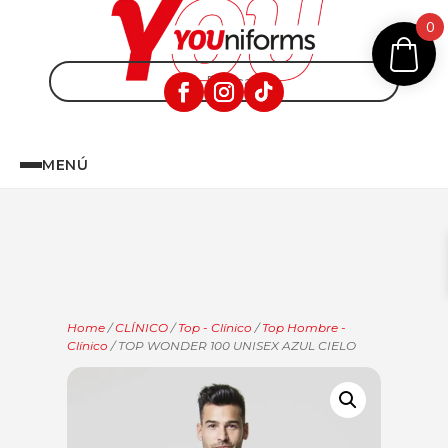
0
MENÚ
Home
/
CLÍNICO
/
Top - Clínico
/
Top Hombre -
Clínico
/ TOP WONDER 100 UNISEX AZUL CIELO