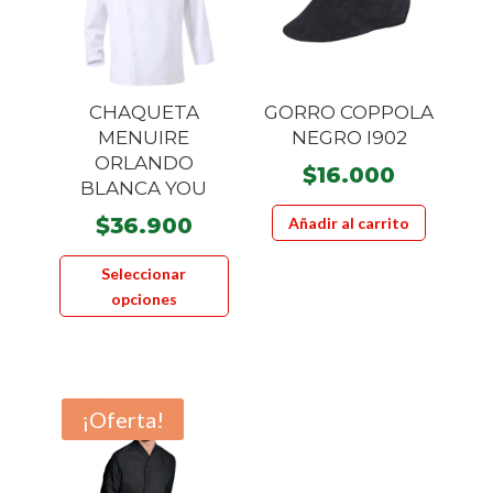
elegir
en
la
página
CHAQUETA
GORRO COPPOLA
de
MENUIRE
NEGRO I902
producto
ORLANDO
$
16.000
BLANCA YOU
$
36.900
Añadir al carrito
Este
Seleccionar
producto
opciones
tiene
múltiples
variantes.
Las
¡Oferta!
opciones
se
pueden