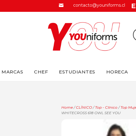
E
contacto@youniforms.cl

MARCAS
CHEF
ESTUDIANTES
HORECA
Home
/
CLÍNICO
/
Top - Clínico
/
Top Muje
WHITECROSS 618 OWL SEE YOU