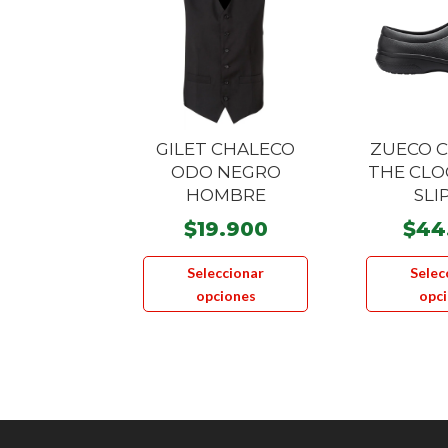
GILET CHALECO
ZUECO 
ODO NEGRO
THE CL
HOMBRE
SLI
$
19.900
$
44
Este
Seleccionar
Selec
producto
opciones
opc
tiene
múltiples
variantes.
Las
opciones
se