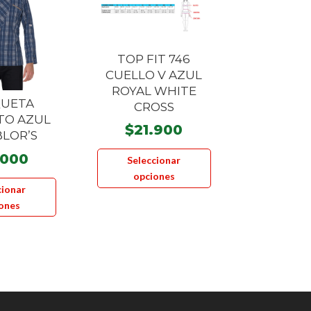
TOP FIT 746
CUELLO V AZUL
ROYAL WHITE
UETA
CROSS
TO AZUL
$
21.900
BLOR’S
Este
.000
Seleccionar
producto
Este
opciones
tiene
cionar
producto
múltiples
ones
tiene
variantes.
múltiples
Las
variantes.
opciones
Las
se
opciones
pueden
se
elegir