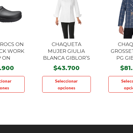
CROCS ON
CHAQUETA
CHAQ
OCK WORK
MUJER GIULIA
GROSSE
P ON
BLANCA GIBLOR’S
PG GI
.900
$
43.700
$
81
Este
Este
cionar
Seleccionar
Selec
producto
producto
iones
opciones
opci
tiene
tiene
múltiples
múltiples
variantes.
variantes.
Las
Las
opciones
opciones
se
se