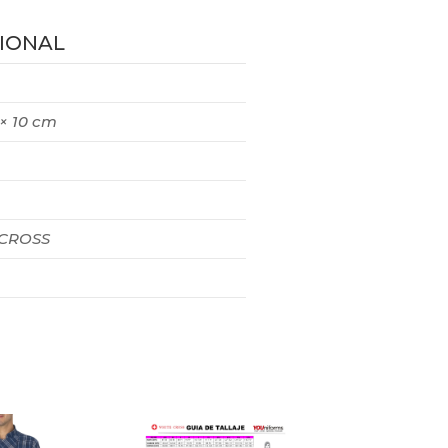
IONAL
 × 10 cm
 CROSS