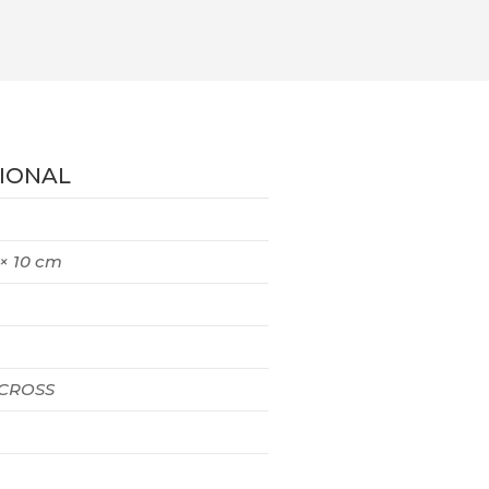
IONAL
 × 10 cm
 CROSS