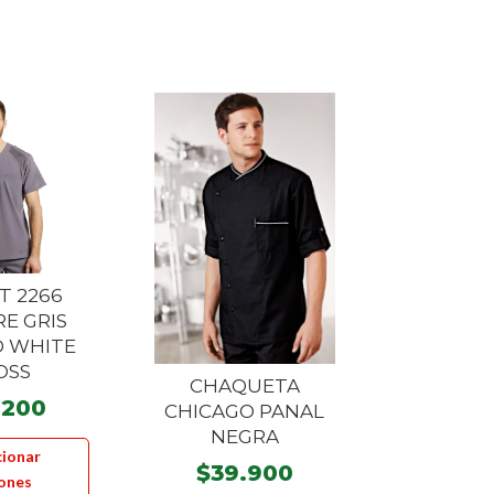
T 2266
E GRIS
 WHITE
OSS
CHAQUETA
.200
CHICAGO PANAL
NEGRA
Este
cionar
producto
$
39.900
ones
tiene