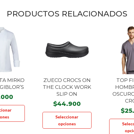
PRODUCTOS RELACIONADOS
TA MIRKO
ZUECO CROCS ON
TOP FI
GIBLOR’S
THE CLOCK WORK
HOMBR
SLIP ON
OSCURO
.000
CR
$
44.900
Este
$
25
cionar
Este
producto
iones
Seleccionar
producto
tiene
opciones
Selec
tiene
múltiples
opci