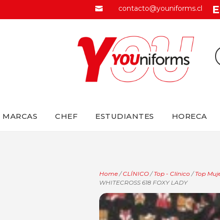
E
contacto@youniforms.cl

MARCAS
CHEF
ESTUDIANTES
HORECA
Home
/
CLÍNICO
/
Top - Clínico
/
Top Muje
WHITECROSS 618 FOXY LADY