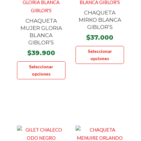
CHAQUETA
MIRKO BLANCA
CHAQUETA
GIBLOR’S
MUJER GLORIA
BLANCA
$
37.000
GIBLOR’S
Este
Seleccionar
$
39.900
product
opciones
Este
tiene
Seleccionar
producto
múltiple
opciones
tiene
variante
múltiples
Las
variantes.
opcione
Las
se
opciones
pueden
se
elegir
pueden
en
elegir
la