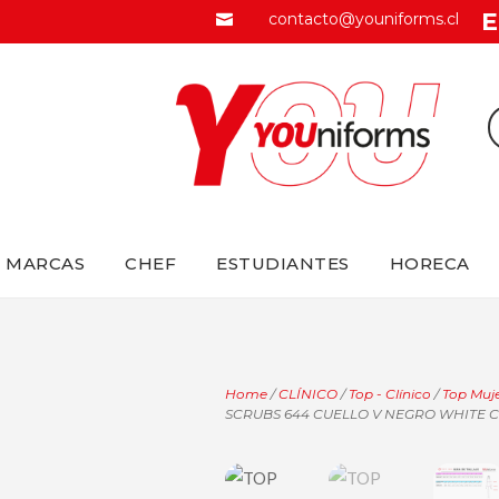
E
contacto@youniforms.cl

MARCAS
CHEF
ESTUDIANTES
HORECA
Home
/
CLÍNICO
/
Top - Clínico
/
Top Muje
SCRUBS 644 CUELLO V NEGRO WHITE 