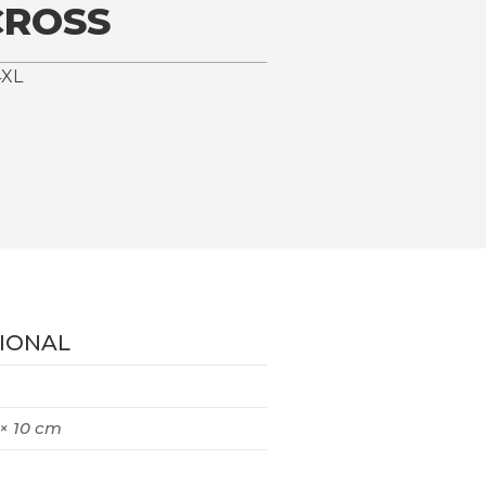
CROSS
4XL
IONAL
 × 10 cm