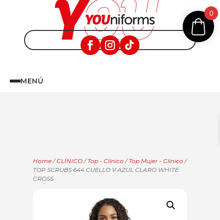
0
MENÚ
Home
/
CLÍNICO
/
Top - Clínico
/
Top Mujer - Clínico
/
TOP SCRUBS 644 CUELLO V AZUL CLARO WHITE
CROSS