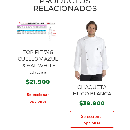
PRODUCTOS
RELACIONADOS
TOP FIT 746
CUELLO V AZUL
ROYAL WHITE
CROSS
$
21.900
CHAQUETA
Este
HUGO BLANCA
Seleccionar
producto
opciones
$
39.900
tiene
Este
múltiples
Seleccionar
product
variantes.
opciones
tiene
Las