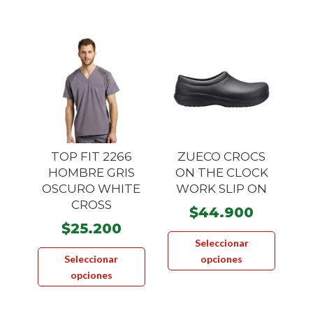
múltiple
opciones
variante
se
Las
pueden
opcione
elegir
se
en
pueden
la
elegir
página
en
de
la
producto
TOP FIT 2266
ZUECO CROCS
página
HOMBRE GRIS
ON THE CLOCK
OSCURO WHITE
WORK SLIP ON
de
CROSS
product
$
44.900
$
25.200
Este
Seleccionar
Este
product
Seleccionar
opciones
producto
tiene
opciones
tiene
múltiple
múltiples
variante