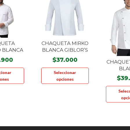
QUETA
CHAQUETA MIRKO
O BLANCA
BLANCA GIBLOR’S
.900
$
37.000
CHAQUE
Este
Este
BLA
cionar
Seleccionar
producto
producto
$
39
iones
opciones
tiene
tiene
múltiples
múltiples
Selec
variantes.
variantes.
opci
Las
Las
opciones
opciones
se
se
pueden
pueden