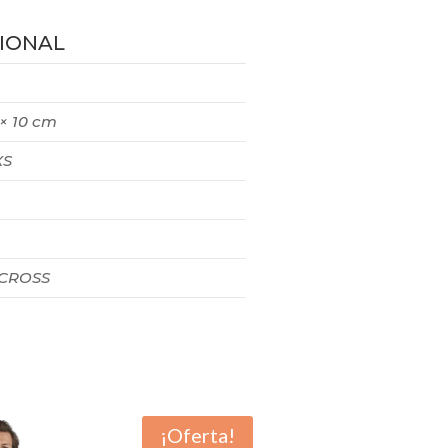
IONAL
 × 10 cm
XS
 CROSS
¡Oferta!