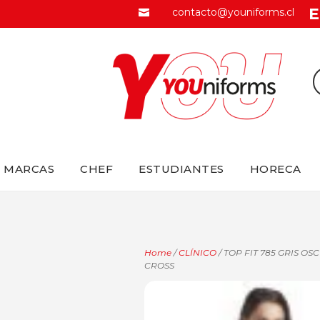
E
contacto@youniforms.cl

MARCAS
CHEF
ESTUDIANTES
HORECA
Home
/
CLÍNICO
/ TOP FIT 785 GRIS O
CROSS