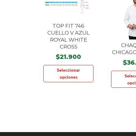
TOP FIT 746
CUELLO V AZUL
ROYAL WHITE
CHA
CROSS
CHICAG
$
21.900
$
36
Este
Seleccionar
producto
Selec
opciones
tiene
opc
múltiples
variantes.
Las
opciones
se
pueden
elegir