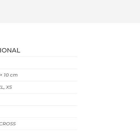
IONAL
 × 10 cm
XL, XS
 CROSS