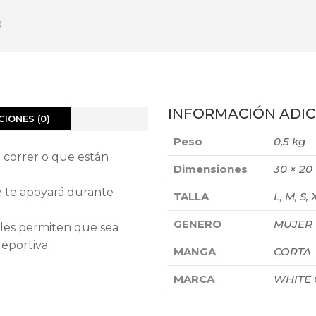
INFORMACIÓN ADIC
IONES (0)
Peso
0,5 kg
 correr o que están
Dimensiones
30 × 20
e te apoyará durante
TALLA
L, M, S, 
GENERO
MUJER
erales permiten que sea
eportiva.
MANGA
CORTA
MARCA
WHITE