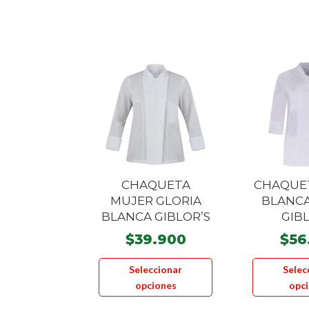
CHAQUETA
CHAQUE
MUJER GLORIA
BLANC
BLANCA GIBLOR’S
GIB
$
39.900
$
56
Este
Seleccionar
Selec
producto
opciones
opc
tiene