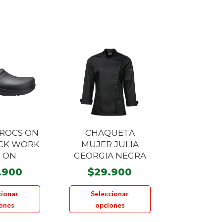
ROCS ON
CHAQUETA
CK WORK
MUJER JULIA
P ON
GEORGIA NEGRA
.900
$
29.900
Este
Este
cionar
Seleccionar
producto
producto
ones
opciones
tiene
tiene