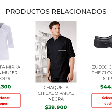
PRODUCTOS RELACIONADOS
TA MIRKA
ZUECO C
A MUJER
THE CLO
LOR’S
SLI
.300
$
44
CHAQUETA
CHICAGO PANAL
Este
cionar
Selec
NEGRA
producto
iones
opci
tiene
$
39.900