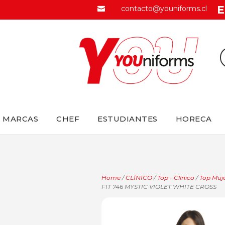
E
contacto@youniforms.cl

MARCAS
CHEF
ESTUDIANTES
HORECA
Home
/
CLÍNICO
/
Top - Clínico
/
Top Muje
FIT 746 MYSTIC VIOLET WHITE CROSS