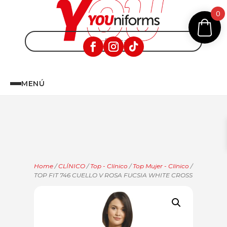
0
MENÚ
Home
/
CLÍNICO
/
Top - Clínico
/
Top Mujer - Clínico
/
TOP FIT 746 CUELLO V ROSA FUCSIA WHITE CROSS