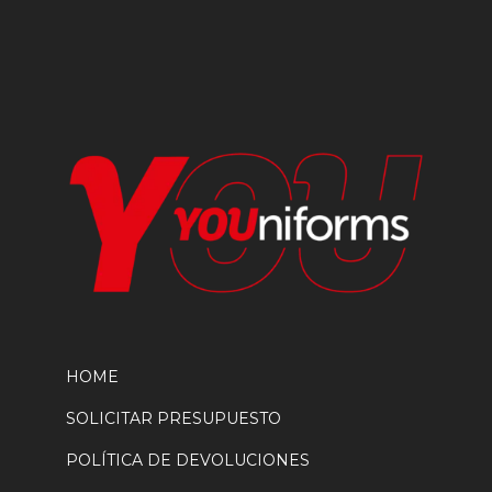
elegir
en
la
página
de
producto
HOME
SOLICITAR PRESUPUESTO
POLÍTICA DE DEVOLUCIONES