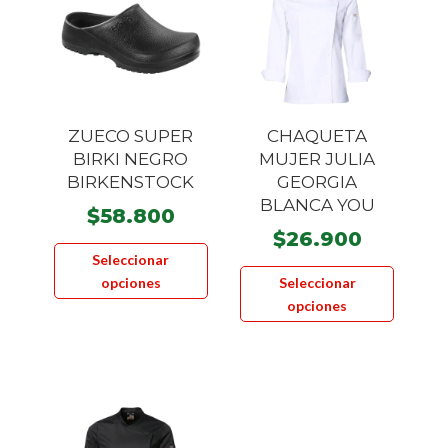
pueden
pueden
elegir
elegir
en
en
la
la
página
página
ZUECO SUPER
CHAQUETA
de
de
BIRKI NEGRO
MUJER JULIA
producto
product
BIRKENSTOCK
GEORGIA
BLANCA YOU
$
58.800
$
26.900
Este
Seleccionar
Este
producto
opciones
Seleccionar
product
tiene
opciones
tiene
múltiples
múltiple
variantes.
variante
Las
Las
opciones
opcione
se
se