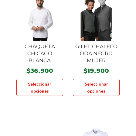
CHAQUETA
GILET CHALECO
CHICAGO
ODA NEGRO
BLANCA
MUJER
$
36.900
$
19.900
Este
Este
Seleccionar
Seleccionar
producto
product
opciones
opciones
tiene
tiene
múltiples
múltiple
variantes.
variante
Las
Las
opciones
opcione
se
se