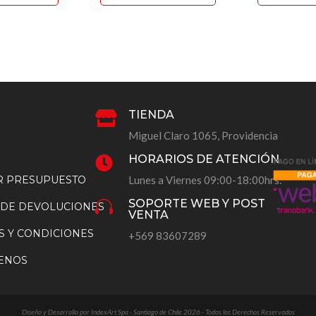
tiene
tiene
múltiples
múltiples
variantes.
variantes.
Las
Las
opciones
opciones
se
se
pueden
pueden
TIENDA

elegir
elegir
Miguel Claro 1065, Providencia
en
en
HORARIOS DE ATENCIÓN

la
la
AR PRESUPUESTO
Lunes a Viernes 09:00-18:00hrs.
página
página
SOPORTE WEB Y POST
de
de

 DE DEVOLUCIONES
VENTA
producto
producto
S Y CONDICIONES
+569 83607289
ENOS
Diseño y Desarrollo por IndexArt Spa - Santiago de Chile 2026 - Todos los Derechos Reservados