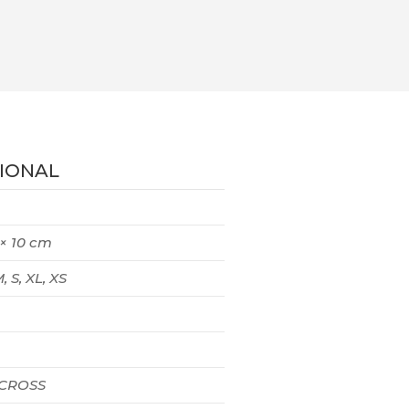
IONAL
 × 10 cm
, S, XL, XS
 CROSS