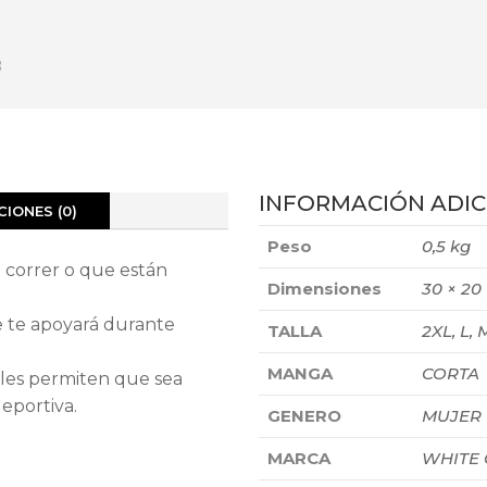
INFORMACIÓN ADIC
IONES (0)
Peso
0,5 kg
 correr o que están
Dimensiones
30 × 20
e te apoyará durante
TALLA
2XL, L, M
MANGA
CORTA
erales permiten que sea
eportiva.
GENERO
MUJER
MARCA
WHITE