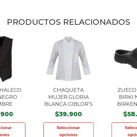
PRODUCTOS RELACIONADOS
CHALECO
CHAQUETA
ZUECO
NEGRO
MUJER GLORIA
BIRKI
MBRE
BLANCA GIBLOR’S
BIRKE
.900
$
39.900
$
58
Este
Este
cionar
Seleccionar
Selec
producto
producto
iones
opciones
opci