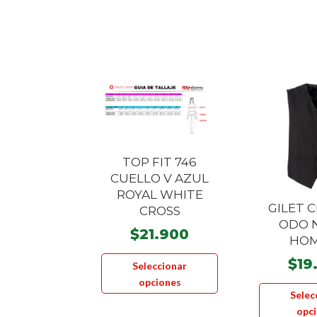
TOP FIT 746
CUELLO V AZUL
ROYAL WHITE
GILET 
CROSS
ODO 
$
21.900
HO
Este
$
19
Seleccionar
producto
opciones
tiene
Selec
múltiples
opc