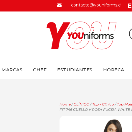
E
contacto@youniforms.cl

MARCAS
CHEF
ESTUDIANTES
HORECA
Home
/
CLÍNICO
/
Top - Clínico
/
Top Muje
FIT 746 CUELLO V ROSA FUCSIA WHITE