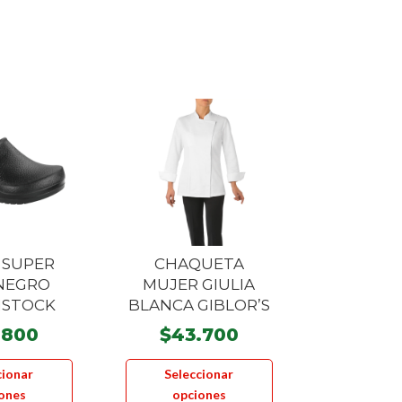
 SUPER
CHAQUETA
 NEGRO
MUJER GIULIA
NSTOCK
BLANCA GIBLOR’S
.800
$
43.700
Este
Este
cionar
Seleccionar
producto
producto
ones
opciones