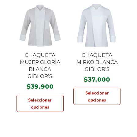
opcione
se
pueden
elegir
en
la
página
CHAQUETA
CHAQUETA
de
MUJER GLORIA
MIRKO BLANCA
product
BLANCA
GIBLOR’S
GIBLOR’S
$
37.000
$
39.900
Este
Seleccionar
Este
product
Seleccionar
opciones
producto
tiene
opciones
tiene
múltiple
múltiples
variante
variantes.
Las
Las
opcione