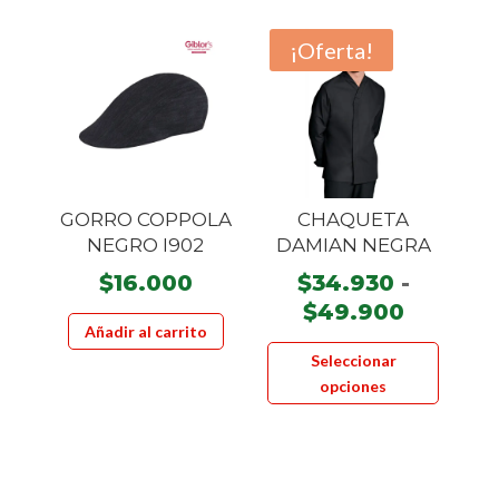
¡Oferta!
GORRO COPPOLA
CHAQUETA
NEGRO I902
DAMIAN NEGRA
$
16.000
$
34.930
-
Rango
$
49.900
Añadir al carrito
de
Este
Seleccionar
precios
product
opciones
desde
tiene
$34.93
múltiple
hasta
variante
$49.90
Las