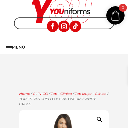
0
MENÚ
Home
/
CLÍNICO
/
Top - Clínico
/
Top Mujer - Clínico
/
TOP FIT 746 CUELLO V GRIS OSCURO WHITE
CROSS