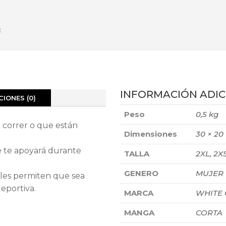
INFORMACIÓN ADIC
IONES (0)
Peso
0,5 kg
 correr o que están
Dimensiones
30 × 20
e te apoyará durante
TALLA
2XL, 2XS
GENERO
MUJER
erales permiten que sea
eportiva.
MARCA
WHITE
MANGA
CORTA