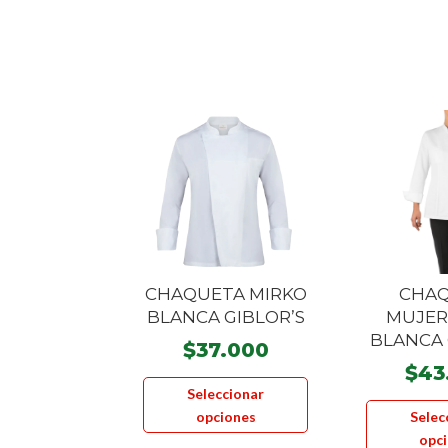
CHAQUETA MIRKO
CHA
BLANCA GIBLOR’S
MUJER
BLANCA 
$
37.000
$
43
Este
Seleccionar
producto
opciones
Selec
tiene
opc