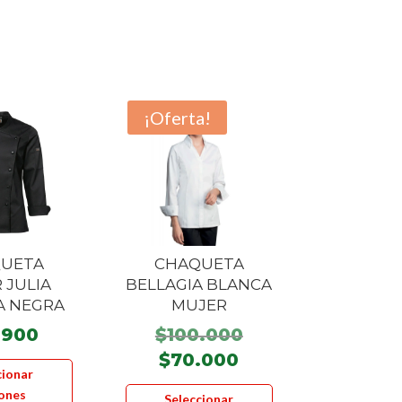
¡Oferta!
UETA
CHAQUETA
 JULIA
BELLAGIA BLANCA
A NEGRA
MUJER
El
.900
$
100.000
precio
El
Este
$
70.000
cionar
original
precio
producto
Este
ones
Seleccionar