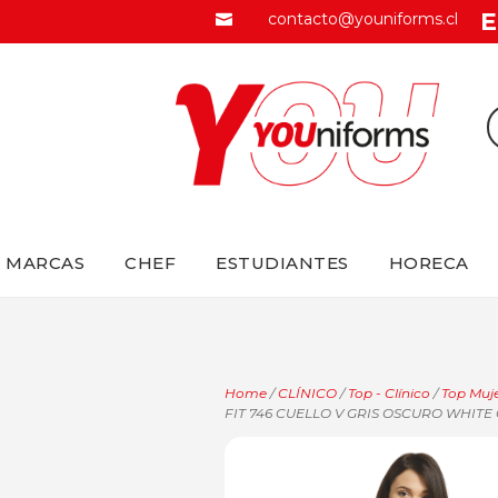
E
contacto@youniforms.cl

MARCAS
CHEF
ESTUDIANTES
HORECA
Home
/
CLÍNICO
/
Top - Clínico
/
Top Muje
FIT 746 CUELLO V GRIS OSCURO WHITE