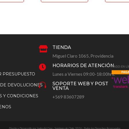
tiene
tiene
múltiples
múltiples
variantes.
variantes.
Las
Las
opciones
opciones
se
se
pueden
pueden
TIENDA

elegir
elegir
Miguel Claro 1065, Providencia
en
en
HORARIOS DE ATENCIÓN

la
la
AR PRESUPUESTO
Lunes a Viernes 09:00-18:00hrs.
página
página
de
de
SOPORTE WEB Y POST

 DE DEVOLUCIONES
VENTA
producto
producto
S Y CONDICIONES
+569 83607289
ENOS
Diseño y Desarrollo por IndexArt Spa - Santiago de Chile 2026 - Todos los Derechos Reservados