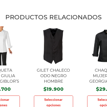
PRODUCTOS RELACIONADOS
QUETA
GILET CHALECO
CHAQ
 GIULIA
ODO NEGRO
MUJER
GIBLOR’S
HOMBRE
GEORGI
.700
$
19.900
$
29
Este
Este
cionar
Seleccionar
Selec
producto
producto
iones
opciones
opci