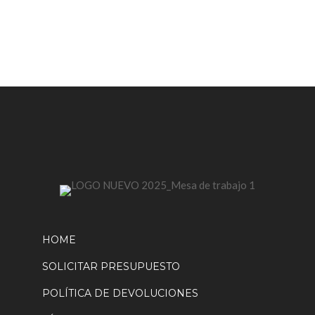
se
pueden
elegir
en
la
página
de
producto
HOME
SOLICITAR PRESUPUESTO
POLÍTICA DE DEVOLUCIONES