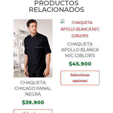
PRODUCTOS
RELACIONADOS
CHAQUETA
APOLLO BLANCA
M/C GIBLOR’S
$
45.900
Este
Seleccionar
product
opciones
CHAQUETA
tiene
CHICAGO PANAL
múltiple
NEGRA
variante
$
39.900
Las
Este
opcione