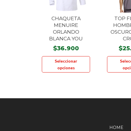
CHAQUETA
TOP F
MENUIRE
HOMBR
ORLANDO
OSCUR
BLANCA YOU
CR
$
36.900
$
25
Este
Seleccionar
Selec
producto
opciones
opc
tiene
múltiples
variantes.
Las
opciones
se
pueden
elegir
HOME