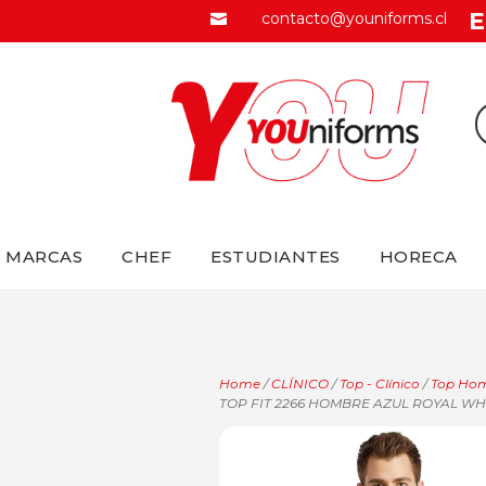
E
contacto@youniforms.cl

MARCAS
CHEF
ESTUDIANTES
HORECA
Home
/
CLÍNICO
/
Top - Clínico
/
Top Homb
TOP FIT 2266 HOMBRE AZUL ROYAL WH