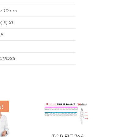
 × 10 cm
M, S, XL
E
 CROSS
a!
TOP FIT 746