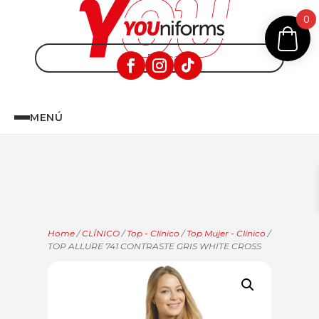
0
MENÚ
Home
/
CLÍNICO
/
Top - Clínico
/
Top Mujer - Clínico
/
TOP ALLURE 741 CONTRASTE GRIS WHITE CROSS