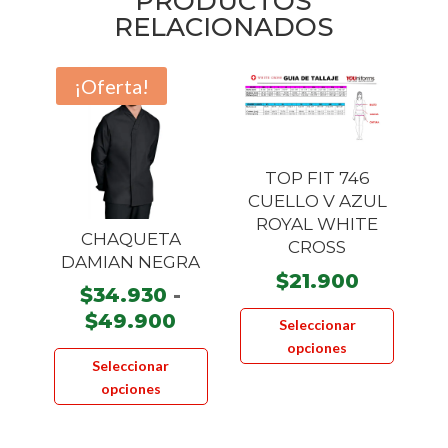
PRODUCTOS
RELACIONADOS
¡Oferta!
TOP FIT 746
CUELLO V AZUL
ROYAL WHITE
CHAQUETA
CROSS
DAMIAN NEGRA
$
21.900
$
34.930
-
Este
Rango
$
49.900
Seleccionar
product
de
Este
opciones
tiene
Seleccionar
precios:
producto
múltiple
opciones
desde
tiene
variante
$34.930
múltiples
Las