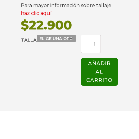
Para mayor información sobre tallaje
haz clic aquí
$
22.900
TOP
TALLA
ALLURE
741
CONTRASTE
AÑADIR
GRIS
AL
WHITE
CROSS
CARRITO
cantidad