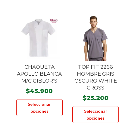
hasta
variantes.
opcione
$49.900
Las
se
opciones
pueden
se
elegir
pueden
en
elegir
la
en
página
la
de
página
CHAQUETA
TOP FIT 2266
product
de
APOLLO BLANCA
HOMBRE GRIS
producto
M/C GIBLOR’S
OSCURO WHITE
CROSS
$
45.900
$
25.200
Este
Seleccionar
Este
producto
opciones
Seleccionar
product
tiene
opciones
tiene
múltiples
múltiple
variantes.