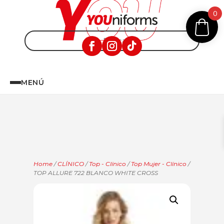
0
MENÚ
Home
/
CLÍNICO
/
Top - Clínico
/
Top Mujer - Clínico
/
TOP ALLURE 722 BLANCO WHITE CROSS