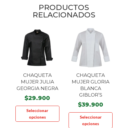
PRODUCTOS
RELACIONADOS
CHAQUETA
CHAQUETA
MUJER JULIA
MUJER GLORIA
GEORGIA NEGRA
BLANCA
GIBLOR’S
$
29.900
$
39.900
Este
Seleccionar
Este
producto
opciones
Seleccionar
product
tiene
opciones
tiene
múltiples