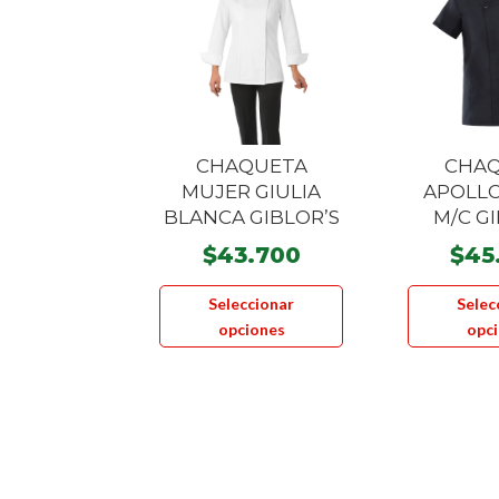
CHAQUETA
CHA
MUJER GIULIA
APOLL
BLANCA GIBLOR’S
M/C G
$
43.700
$
45
Este
Seleccionar
Selec
producto
opciones
opc
tiene
múltiples
variantes.
Las
opciones
se