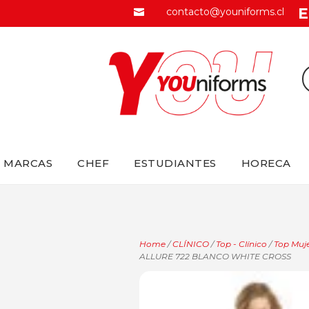
E
contacto@youniforms.cl

MARCAS
CHEF
ESTUDIANTES
HORECA
Home
/
CLÍNICO
/
Top - Clínico
/
Top Muje
ALLURE 722 BLANCO WHITE CROSS