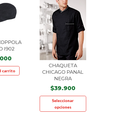
COPPOLA
 I902
.000
CHAQUETA
l carrito
CHICAGO PANAL
NEGRA
$
39.900
Este
Seleccionar
producto
opciones
tiene
múltiples
variantes.