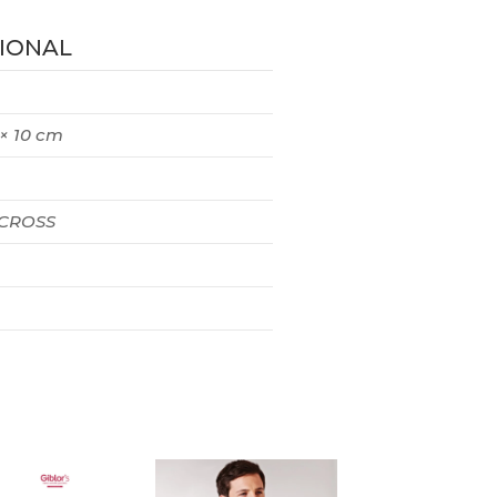
IONAL
 × 10 cm
 CROSS