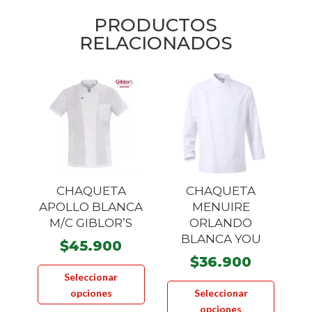
PRODUCTOS
RELACIONADOS
CHAQUETA
CHAQUETA
APOLLO BLANCA
MENUIRE
M/C GIBLOR’S
ORLANDO
BLANCA YOU
$
45.900
$
36.900
Este
Seleccionar
Este
producto
opciones
Seleccionar
product
tiene
opciones