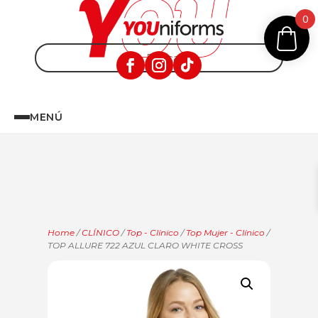
0
MENÚ
Home
/
CLÍNICO
/
Top - Clínico
/
Top Mujer - Clínico
/
TOP ALLURE 722 AZUL CLARO WHITE CROSS