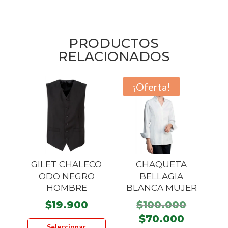
PRODUCTOS
RELACIONADOS
¡Oferta!
GILET CHALECO
CHAQUETA
ODO NEGRO
BELLAGIA
HOMBRE
BLANCA MUJER
El
$
19.900
$
100.000
precio
El
Este
$
70.000
Seleccionar