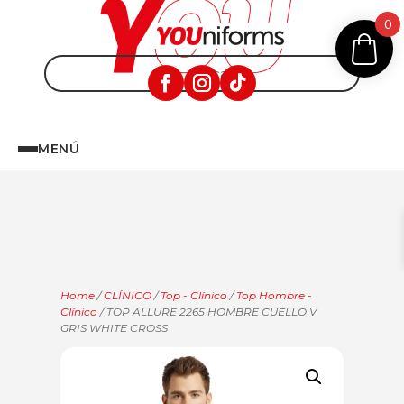
0
MENÚ
Home
/
CLÍNICO
/
Top - Clínico
/
Top Hombre -
Clínico
/ TOP ALLURE 2265 HOMBRE CUELLO V
GRIS WHITE CROSS