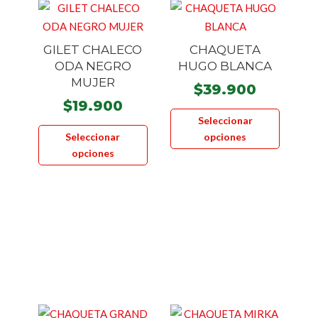
GILET CHALECO
CHAQUETA
ODA NEGRO
HUGO BLANCA
MUJER
$
39.900
$
19.900
Este
Seleccionar
Este
product
Seleccionar
opciones
producto
tiene
opciones
tiene
múltiple
múltiples
variante
variantes.
Las
Las
opcione
opciones
se
se
pueden
pueden
elegir
elegir
en
en
la