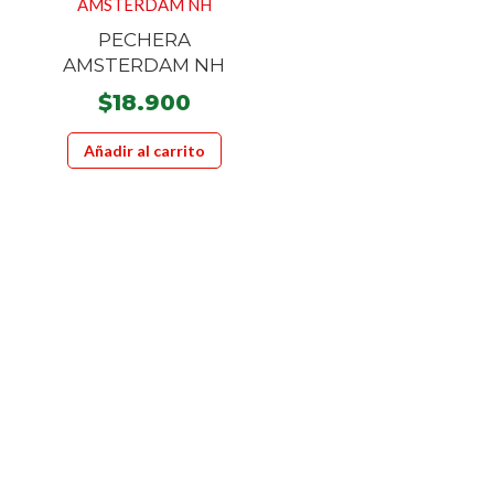
página
la
PECHERA
de
página
AMSTERDAM NH
producto
de
$
18.900
product
Añadir al carrito