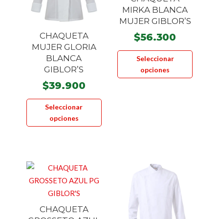
MIRKA BLANCA
MUJER GIBLOR’S
CHAQUETA
$
56.300
MUJER GLORIA
Este
BLANCA
Seleccionar
product
GIBLOR’S
opciones
tiene
$
39.900
múltiple
Este
variante
Seleccionar
producto
Las
opciones
tiene
opcione
múltiples
se
variantes.
pueden
Las
elegir
opciones
en
se
la
pueden
página
CHAQUETA
elegir
de