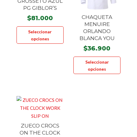
GROSSETO AZUL
en
product
PG GIBLOR’S
la
CHAQUETA
$
81.000
página
MENUIRE
Este
de
ORLANDO
Seleccionar
producto
producto
BLANCA YOU
opciones
tiene
$
36.900
múltiples
Este
variantes.
Seleccionar
product
Las
opciones
tiene
opciones
múltiple
se
variante
pueden
Las
elegir
opcione
en
se
la
pueden
página
ZUECO CROCS
elegir
de
ON THE CLOCK
en