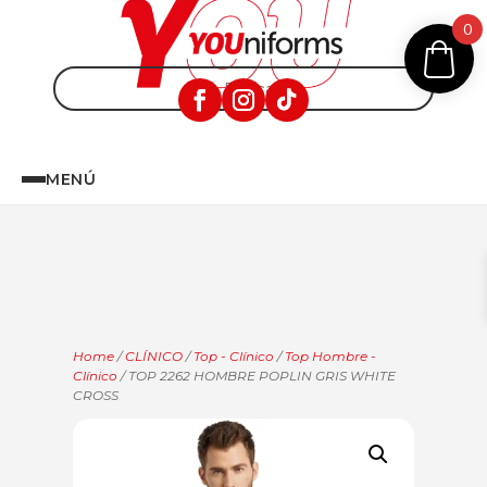
0
MENÚ
Home
/
CLÍNICO
/
Top - Clínico
/
Top Hombre -
Clínico
/ TOP 2262 HOMBRE POPLIN GRIS WHITE
CROSS