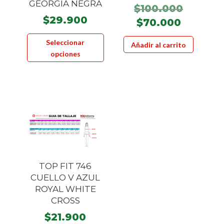
GEORGIA NEGRA
El
$
100.000
$
29.900
precio
El
$
70.000
Este
origina
precio
Seleccionar
Añadir al carrito
producto
era:
actual
opciones
tiene
$100.00
es:
múltiples
$70.000
variantes.
Las
opciones
se
pueden
elegir
en
TOP FIT 746
la
CUELLO V AZUL
ROYAL WHITE
página
CROSS
de
producto
$
21.900