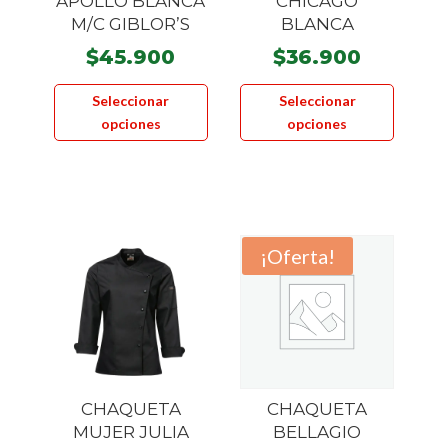
APOLLO BLANCA
CHICAGO
M/C GIBLOR’S
BLANCA
$
45.900
$
36.900
Este
Este
Seleccionar
Seleccionar
producto
product
opciones
opciones
tiene
tiene
múltiples
múltiple
variantes.
variante
Las
Las
opciones
opcione
¡Oferta!
se
se
pueden
pueden
elegir
elegir
en
en
la
la
página
página
CHAQUETA
CHAQUETA
de
de
MUJER JULIA
BELLAGIO
producto
product