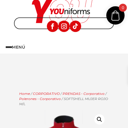
0
MENÚ
Home
/
CORPORATIVO
/
PRENDAS - Corporativo
/
Polerones - Corporativo
/ SOFTSHELL MUJER ROJO
M/L