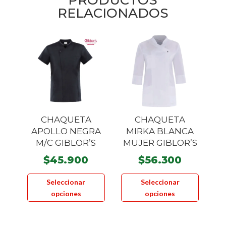
RELACIONADOS
CHAQUETA
CHAQUETA
APOLLO NEGRA
MIRKA BLANCA
M/C GIBLOR’S
MUJER GIBLOR’S
$
45.900
$
56.300
Este
Este
Seleccionar
Seleccionar
producto
product
opciones
opciones
tiene
tiene
múltiples
múltiple
variantes.
variante