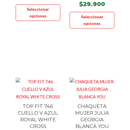
$
29.900
Este
Seleccionar
producto
Este
opciones
Seleccionar
tiene
product
opciones
múltiples
tiene
variantes.
múltiple
Las
variante
opciones
Las
se
opcione
pueden
se
elegir
pueden
en
elegir
la
en
página
la
de
página
TOP FIT 746
CHAQUETA
producto
de
CUELLO V AZUL
MUJER JULIA
product
ROYAL WHITE
GEORGIA
CROSS
BLANCA YOU