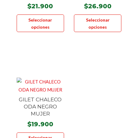
$
21.900
$
26.900
Este
Este
Seleccionar
Seleccionar
producto
product
opciones
opciones
tiene
tiene
múltiples
múltiple
variantes.
variante
Las
Las
opciones
opcione
se
se
pueden
pueden
elegir
elegir
en
en
GILET CHALECO
la
la
ODA NEGRO
página
página
MUJER
de
de
$
19.900
producto
product
Este
Seleccionar