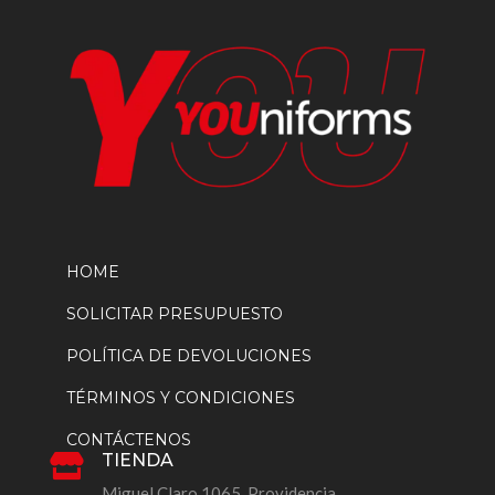
de
producto
HOME
SOLICITAR PRESUPUESTO
POLÍTICA DE DEVOLUCIONES
TÉRMINOS Y CONDICIONES
CONTÁCTENOS
TIENDA

Miguel Claro 1065, Providencia