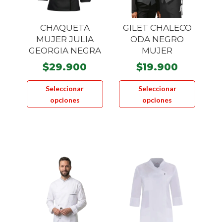
CHAQUETA
GILET CHALECO
MUJER JULIA
ODA NEGRO
GEORGIA NEGRA
MUJER
$
29.900
$
19.900
Este
Este
Seleccionar
Seleccionar
producto
product
opciones
opciones
tiene
tiene
múltiples
múltiple
variantes.
variante
Las
Las
opciones
opcione
se
se
pueden
pueden
elegir
elegir
en
en
la
la