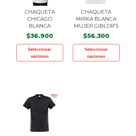
página
página
CHAQUETA
CHAQUETA
de
de
CHICAGO
MIRKA BLANCA
producto
product
BLANCA
MUJER GIBLOR’S
$
36.900
$
56.300
Este
Este
Seleccionar
Seleccionar
producto
product
opciones
opciones
tiene
tiene
múltiples
múltiple
variantes.
variante
Las
Las
opciones
opcione
se
se
pueden
pueden
elegir
elegir
en
en
la
la