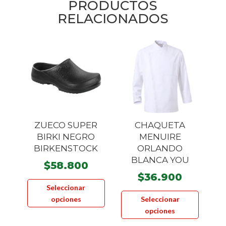
PRODUCTOS
RELACIONADOS
ZUECO SUPER
CHAQUETA
BIRKI NEGRO
MENUIRE
BIRKENSTOCK
ORLANDO
BLANCA YOU
$
58.800
$
36.900
Este
Seleccionar
Este
producto
opciones
Seleccionar
product
tiene
opciones
tiene
múltiples