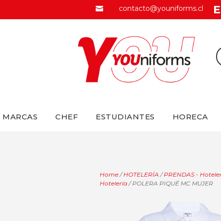
E
contacto@youniforms.cl

MARCAS
CHEF
ESTUDIANTES
HORECA
Home
/
HOTELERÍA
/
PRENDAS - Hoteler
Hotelería
/ POLERA PIQUÉ MC MUJER