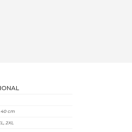
IONAL
× 40 cm
 XL, 2XL