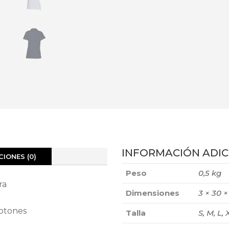
INFORMACIÓN ADIC
IONES (0)
Peso
0,5 kg
ra
Dimensiones
3 × 30 
otones
Talla
S, M, L,