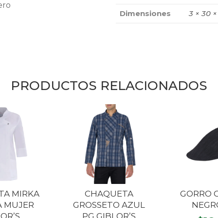
ero
Dimensiones
3 × 30 
PRODUCTOS RELACIONADOS
TA MIRKA
CHAQUETA
GORRO 
A MUJER
GROSSETO AZUL
NEGRO
LOR’S
PG GIBLOR’S