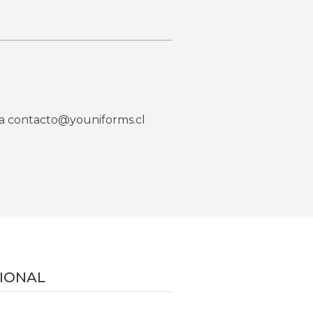
o a contacto@youniforms.cl
IONAL