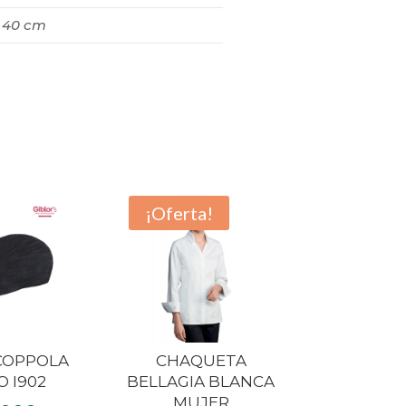
× 40 cm
¡Oferta!
COPPOLA
CHAQUETA
 I902
BELLAGIA BLANCA
MUJER