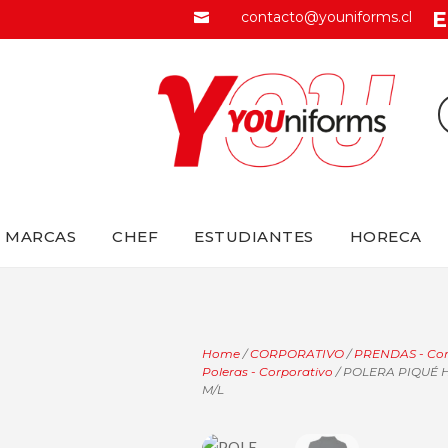
E
contacto@youniforms.cl

MARCAS
CHEF
ESTUDIANTES
HORECA
Home
/
CORPORATIVO
/
PRENDAS - Cor
Poleras - Corporativo
/ POLERA PIQUÉ
M/L