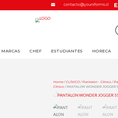
E
contacto@youniforms.cl

MARCAS
CHEF
ESTUDIANTES
HORECA
Home
/
CLÍNICO
/
Pantalón - Clínico
/
Pa
Clínico
/ PANTALON WONDER JOGGER 