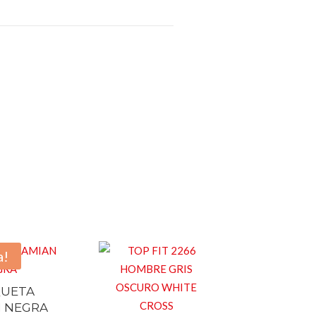
a!
UETA
 NEGRA