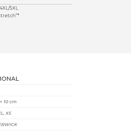
4XL/5XL
tretch”*
IONAL
 × 10 cm
XL, XS
RWICK