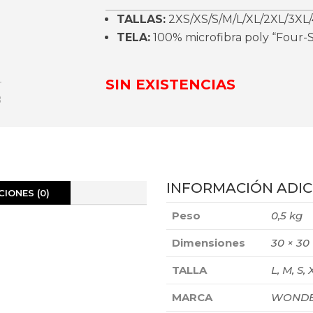
TALLAS:
2XS/XS/S/M/L/XL/2XL/3XL/
TELA:
100% microfibra poly “Four-S
SIN EXISTENCIAS
INFORMACIÓN ADIC
IONES (0)
Peso
0,5 kg
Dimensiones
30 × 30
TALLA
L, M, S, 
MARCA
WONDE