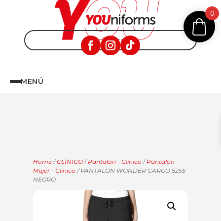
0
MENÚ
Home
/
CLÍNICO
/
Pantalón - Clínico
/
Pantalón
Mujer - Clínico
/ PANTALON WONDER CARGO 5255
NEGRO