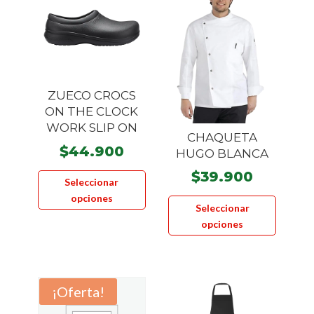
ZUECO CROCS
ON THE CLOCK
WORK SLIP ON
CHAQUETA
$
44.900
HUGO BLANCA
Este
$
39.900
Seleccionar
producto
Este
opciones
tiene
Seleccionar
product
múltiples
opciones
tiene
variantes.
múltiple
Las
variante
opciones
Las
¡Oferta!
se
opcione