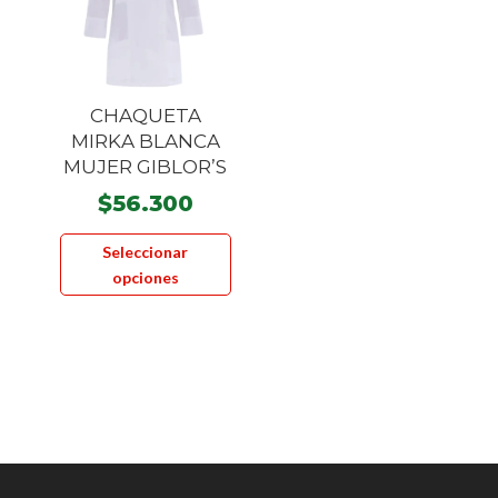
CHAQUETA
MIRKA BLANCA
MUJER GIBLOR’S
$
56.300
Este
Seleccionar
producto
opciones
tiene
múltiples
variantes.
Las
opciones
se
pueden
elegir