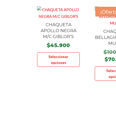
¡Ofert
CHAQUETA
APOLLO NEGRA
CHA
M/C GIBLOR’S
BELLAGI
MU
$
45.900
$
10
Este
Seleccionar
producto
$
70
opciones
tiene
Selec
múltiples
opc
variantes.
Las
opciones
se
pueden
elegir