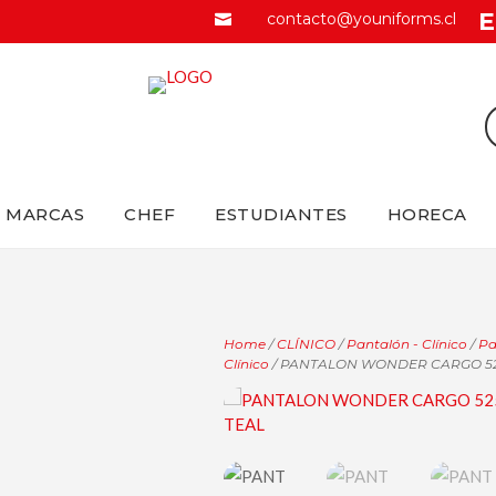
E
contacto@youniforms.cl

MARCAS
CHEF
ESTUDIANTES
HORECA
Home
/
CLÍNICO
/
Pantalón - Clínico
/
Pa
Clínico
/ PANTALON WONDER CARGO 52