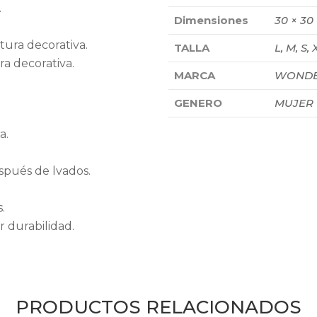
.
Dimensiones
30 × 30
stura decorativa.
TALLA
L, M, S, 
ra decorativa.
MARCA
WONDE
GENERO
MUJER
a.
spués de lvados.
.
 durabilidad.
PRODUCTOS RELACIONADOS