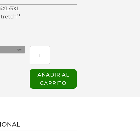
4XL/5XL
tretch”*
PANTALON
WONDER
CARGO
5255
AÑADIR AL
MUJER
CARRITO
TEAL
cantidad
IONAL