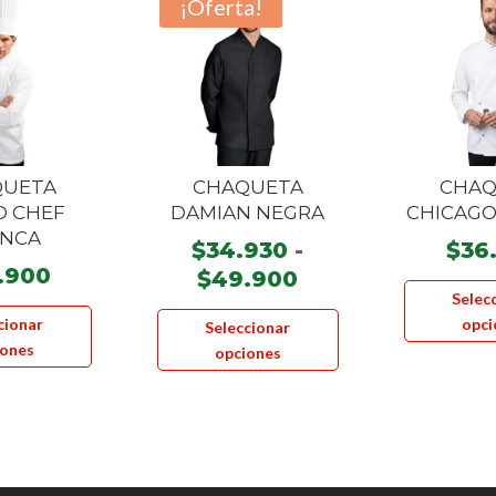
¡Oferta!
QUETA
CHAQUETA
CHAQ
D CHEF
DAMIAN NEGRA
CHICAGO
ANCA
$
34.930
-
$
36
.900
Rango
$
49.900
Selec
Este
de
Este
cionar
opci
Seleccionar
producto
precios:
producto
iones
opciones
tiene
desde
tiene
múltiples
$34.930
múltiples
variantes.
hasta
variantes.
Las
$49.900
Las
opciones
opciones