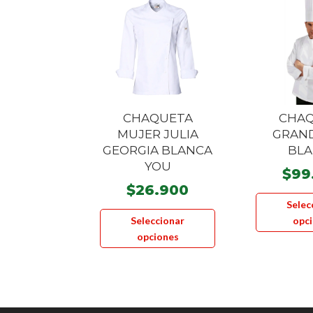
CHAQUETA
CHA
MUJER JULIA
GRAN
GEORGIA BLANCA
BL
YOU
$
99
$
26.900
Selec
Este
Seleccionar
opc
producto
opciones
tiene
múltiples
variantes.
Las