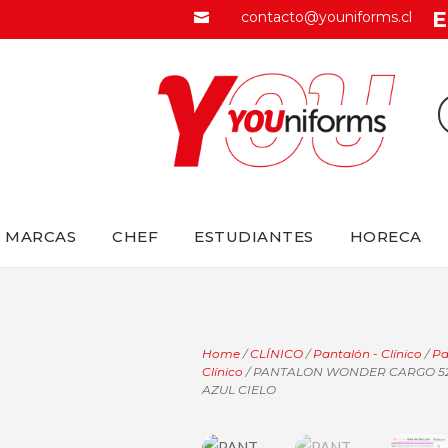
E
contacto@youniforms.cl

MARCAS
CHEF
ESTUDIANTES
HORECA
Home
/
CLÍNICO
/
Pantalón - Clínico
/
Pa
Clínico
/ PANTALON WONDER CARGO 5
AZUL CIELO