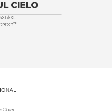
UL CIELO
4XL/5XL
tretch”*
IONAL
 × 10 cm