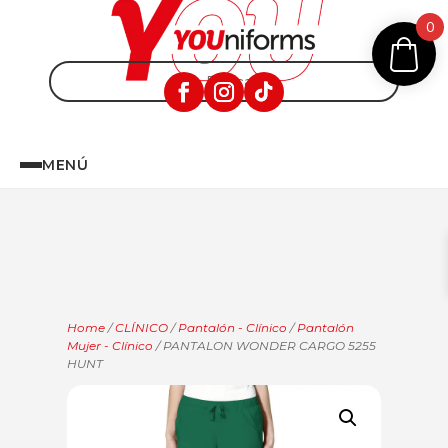
0
MENÚ
Home
/
CLÍNICO
/
Pantalón - Clínico
/
Pantalón
Mujer - Clínico
/ PANTALON WONDER CARGO 5255
HUNT