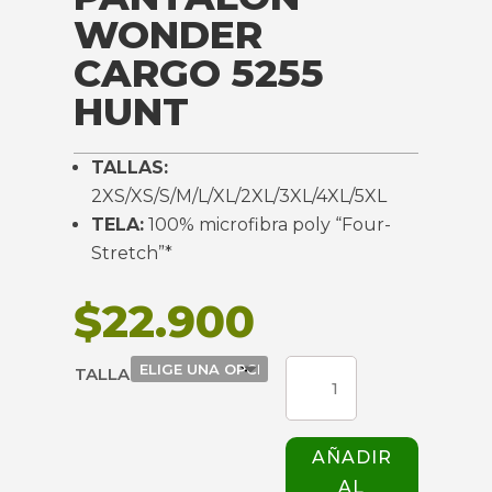
WONDER
CARGO 5255
HUNT
TALLAS:
2XS/XS/S/M/L/XL/2XL/3XL/4XL/5XL
TELA:
100% microfibra poly “Four-
Stretch”*
$
22.900
PANTALON
TALLA
WONDER
CARGO
5255
AÑADIR
HUNT
AL
cantidad