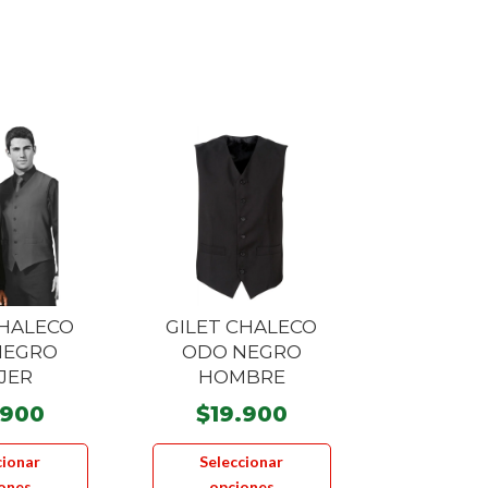
CHALECO
GILET CHALECO
NEGRO
ODO NEGRO
JER
HOMBRE
.900
$
19.900
Este
Este
cionar
Seleccionar
producto
producto
ones
opciones