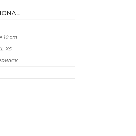
IONAL
 × 10 cm
XL, XS
RWICK