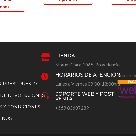
producto
tiene
iones
tiene
múltiples
múltiples
variantes.
variantes.
Las
Las
opciones
opciones
se
se
pueden
TIENDA

pueden
elegir
Miguel Claro 1065, Providencia
elegir
en
en
la
HORARIOS DE ATENCIÓN

la
página
AR PRESUPUESTO
Lunes a Viernes 09:00-18:00hrs.
página
de
SOPORTE WEB Y POST

 DE DEVOLUCIONES
de
producto
VENTA
producto
S Y CONDICIONES
+569 83607289
ENOS