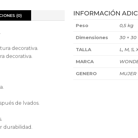
INFORMACIÓN ADIC
IONES (0)
Peso
0,5 kg
.
Dimensiones
30 × 30
stura decorativa.
TALLA
L, M, S, 
ra decorativa.
MARCA
WONDE
GENERO
MUJER
a.
spués de lvados.
.
 durabilidad.