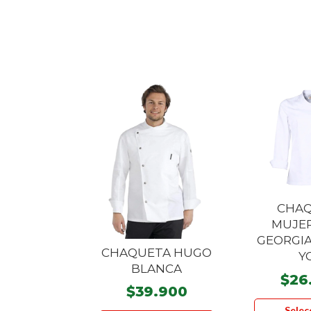
CHA
MUJER
GEORGI
CHAQUETA HUGO
Y
BLANCA
$
26
$
39.900
Este
Selec