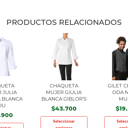
PRODUCTOS RELACIONADOS
QUETA
CHAQUETA
GILET 
 JULIA
MUJER GIULIA
ODA 
A BLANCA
BLANCA GIBLOR’S
MU
OU
$
43.700
$
19
.900
Este
Seleccionar
Selec
Este
producto
cionar
opciones
opci