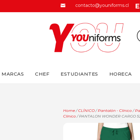
E
contacto@youniforms.cl

MARCAS
CHEF
ESTUDIANTES
HORECA
Home
/
CLÍNICO
/
Pantalón - Clínico
/
Pa
Clínico
/ PANTALON WONDER CARGO 5