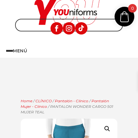
0
MENÚ
Home
/
CLÍNICO
/
Pantalón - Clínico
/
Pantalón
Mujer - Clínico
/ PANTALON WONDER CARGO 501
MUJER TEAL