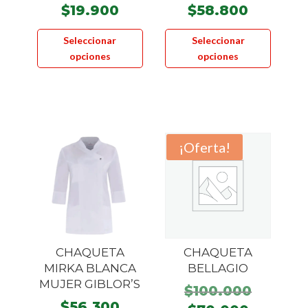
$
19.900
$
58.800
Este
Este
Seleccionar
Seleccionar
producto
product
opciones
opciones
tiene
tiene
múltiples
múltiple
variantes.
variante
Las
Las
opciones
opcione
¡Oferta!
se
se
pueden
pueden
elegir
elegir
en
en
la
la
página
página
CHAQUETA
CHAQUETA
de
de
MIRKA BLANCA
BELLAGIO
producto
product
MUJER GIBLOR’S
El
$
100.000
$
56.300