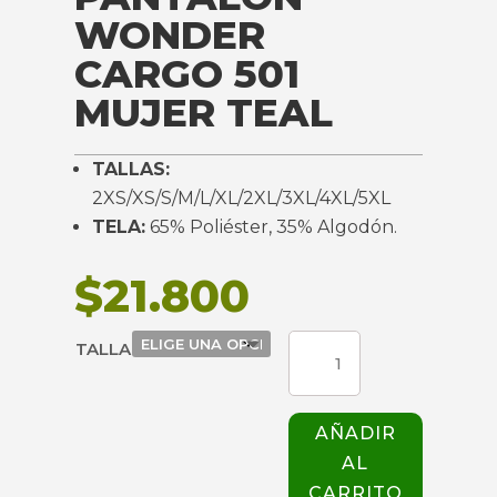
WONDER
CARGO 501
MUJER TEAL
TALLAS:
2XS/XS/S/M/L/XL/2XL/3XL/4XL/5XL
TELA:
65% Poliéster, 35% Algodón.
$
21.800
PANTALON
TALLA
WONDER
CARGO
501
AÑADIR
MUJER
AL
TEAL
cantidad
CARRITO