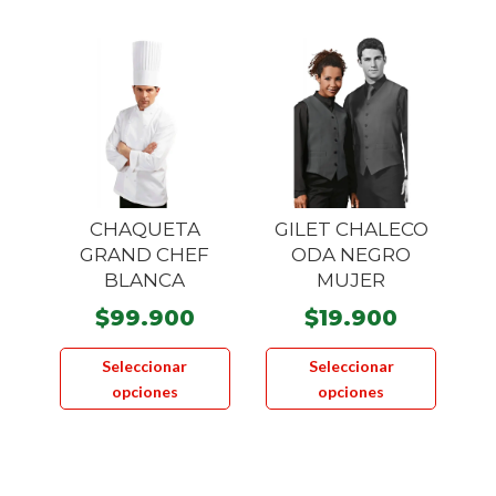
Las
opcione
se
pueden
elegir
en
la
página
CHAQUETA
GILET CHALECO
de
GRAND CHEF
ODA NEGRO
product
BLANCA
MUJER
$
99.900
$
19.900
Este
Este
Seleccionar
Seleccionar
producto
product
opciones
opciones
tiene
tiene
múltiples
múltiple
variantes.
variante
Las
Las