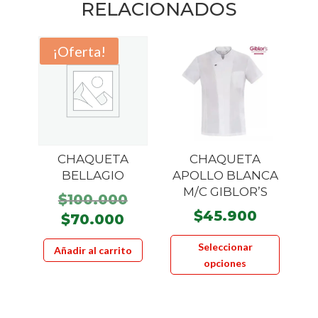
RELACIONADOS
¡Oferta!
CHAQUETA
CHAQUETA
BELLAGIO
APOLLO BLANCA
M/C GIBLOR’S
El
$
100.000
$
45.900
precio
El
$
70.000
original
Este
precio
Seleccionar
Añadir al carrito
era:
product
actual
opciones
$100.000.
tiene
es:
múltiple
$70.000.
variante