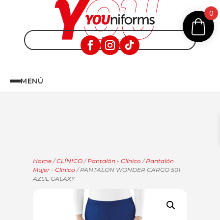
0
MENÚ
Home
/
CLÍNICO
/
Pantalón - Clínico
/
Pantalón
Mujer - Clínico
/ PANTALON WONDER CARGO 501
AZUL GALAXY