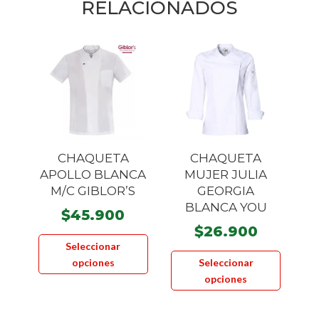
RELACIONADOS
CHAQUETA
CHAQUETA
APOLLO BLANCA
MUJER JULIA
M/C GIBLOR’S
GEORGIA
BLANCA YOU
$
45.900
$
26.900
Este
Seleccionar
Este
producto
opciones
Seleccionar
product
tiene
opciones
tiene
múltiples
múltiple
variantes.