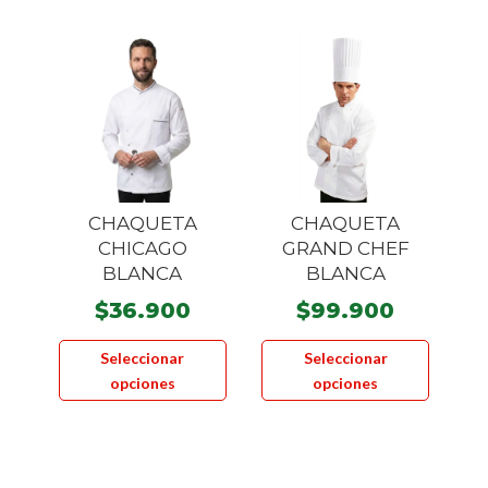
variante
Las
Las
opciones
opcione
se
se
pueden
pueden
elegir
elegir
en
en
la
la
página
CHAQUETA
CHAQUETA
página
de
CHICAGO
GRAND CHEF
de
producto
BLANCA
BLANCA
product
$
36.900
$
99.900
Este
Este
Seleccionar
Seleccionar
producto
product
opciones
opciones
tiene
tiene
múltiples
múltiple
variantes.
variante
Las
Las