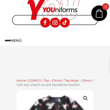
0
MENÚ
Home
/
CLÍNICO
/
Top - Clínico
/
Top Mujer - Clínico
/
TOP ZAC Z12213 MUJER RAINBOW MAKER