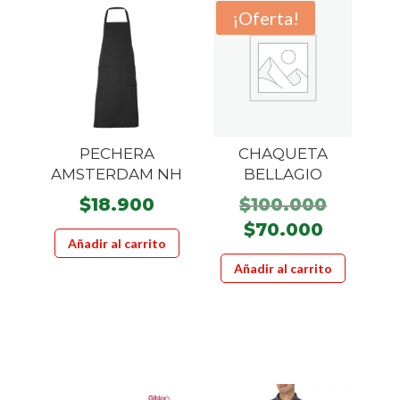
¡Oferta!
PECHERA
CHAQUETA
AMSTERDAM NH
BELLAGIO
El
$
18.900
$
100.000
precio
El
$
70.000
Añadir al carrito
origina
precio
Añadir al carrito
era:
actual
$100.00
es:
$70.000