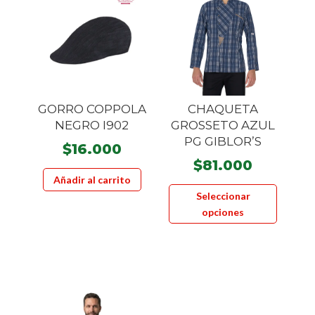
GORRO COPPOLA
CHAQUETA
NEGRO I902
GROSSETO AZUL
PG GIBLOR’S
$
16.000
$
81.000
Añadir al carrito
Este
Seleccionar
product
opciones
tiene
múltiple
variante
Las
opcione
se