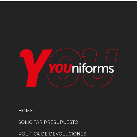
pueden
elegir
en
la
página
de
producto
HOME
SOLICITAR PRESUPUESTO
POLÍTICA DE DEVOLUCIONES