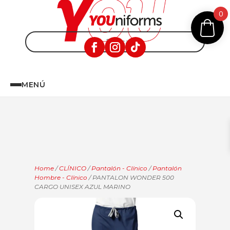
0
MENÚ
Home
/
CLÍNICO
/
Pantalón - Clínico
/
Pantalón
Hombre - Clínico
/ PANTALON WONDER 500
CARGO UNISEX AZUL MARINO