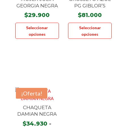
de
GEORGIA NEGRA
PG GIBLOR’S
producto
$
29.900
$
81.000
Este
Este
Seleccionar
Seleccionar
producto
product
opciones
opciones
tiene
tiene
múltiples
múltiple
variantes.
variante
Las
Las
opciones
opcione
se
se
pueden
pueden
elegir
elegir
¡Oferta!
en
en
la
la
CHAQUETA
página
página
DAMIAN NEGRA
de
de
$
34.930
-
producto
product