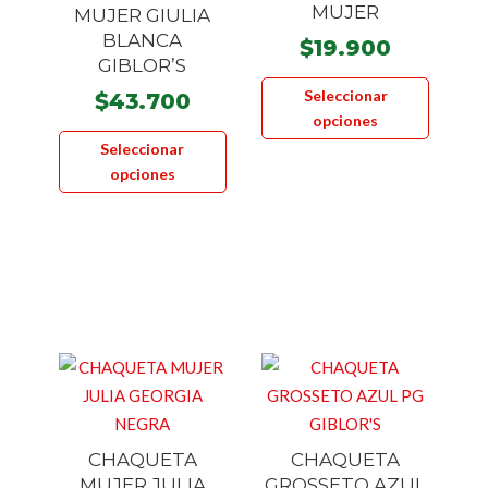
MUJER
MUJER GIULIA
BLANCA
$
19.900
GIBLOR’S
Este
Seleccionar
$
43.700
product
opciones
Este
tiene
Seleccionar
producto
múltiple
opciones
tiene
variante
múltiples
Las
variantes.
opcione
Las
se
opciones
pueden
se
elegir
pueden
en
elegir
la
en
página
la
de
CHAQUETA
CHAQUETA
página
product
MUJER JULIA
GROSSETO AZUL