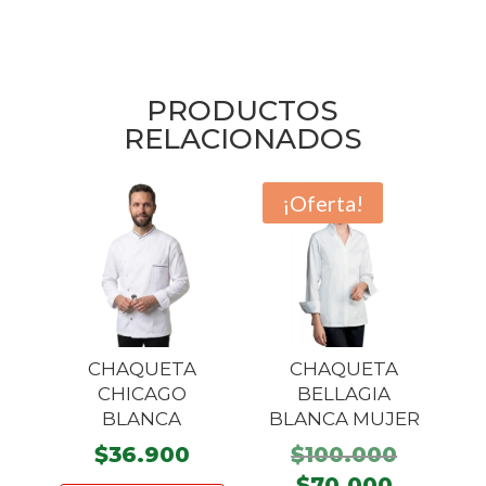
PRODUCTOS
RELACIONADOS
¡Oferta!
CHAQUETA
CHAQUETA
CHICAGO
BELLAGIA
BLANCA
BLANCA MUJER
El
$
36.900
$
100.000
precio
El
Este
$
70.000