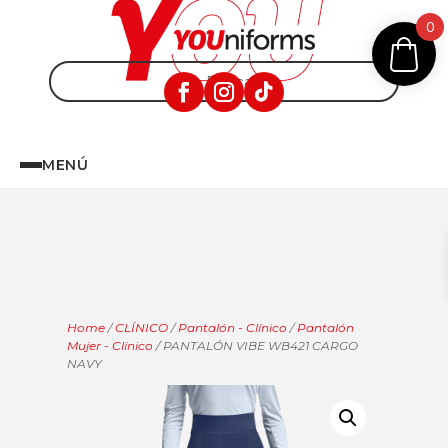
0
MENÚ
Home
/
CLÍNICO
/
Pantalón - Clínico
/
Pantalón
Mujer - Clínico
/ PANTALÓN VIBE WB421 CARGO
NAVY