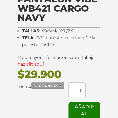
WB421 CARGO
NAVY
TALLAS:
XS/S/M/L/XL/2XL
TELA:
77% poliéster reciclado, 23%
poliéster CiCLO
Para mayor información sobre tallaje
haz clic aquí
$
29.900
PANTALÓN
TALLA
VIBE
WB421
CARGO
AÑADIR
NAVY
AL
cantidad